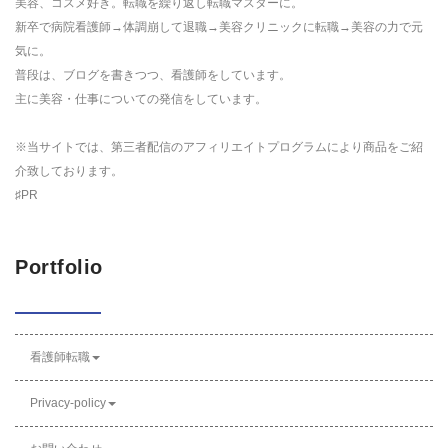
美容、コスメ好き。転職を繰り返し転職マスターに。
新卒で病院看護師→体調崩して退職→美容クリニックに転職→美容の力で元
気に。
普段は、ブログを書きつつ、看護師をしています。
主に美容・仕事についての発信をしています。
※当サイトでは、第三者配信のアフィリエイトプログラムにより商品をご紹
介致しております。
♯PR
Portfolio
看護師転職
Privacy-policy