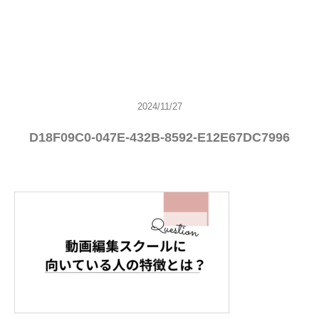
2024/11/27
D18F09C0-047E-432B-8592-E12E67DC7996