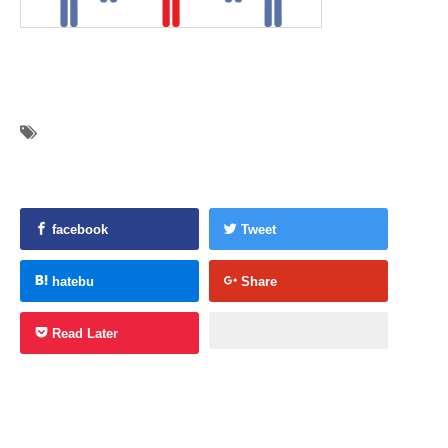
facebook
Tweet
hatebu
Share
Read Later