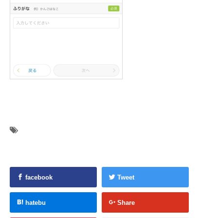
facebook
Tweet
hatebu
Share