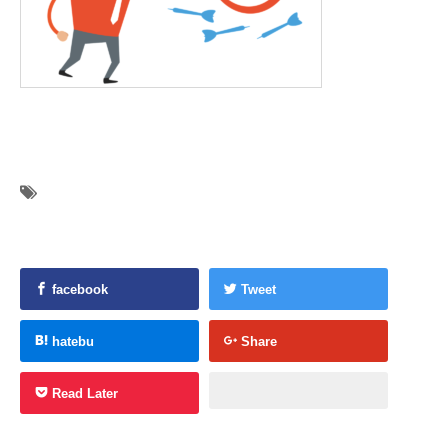
facebook
Tweet
hatebu
Share
Read Later