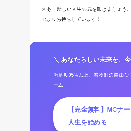
さあ、新しい人生の扉を叩きましょう
心よりお待ちしています！
＼ あなたらしい未来を、今
満足度95%以上。看護師の自由
ーム
【完全無料】MCナ
人生を始める