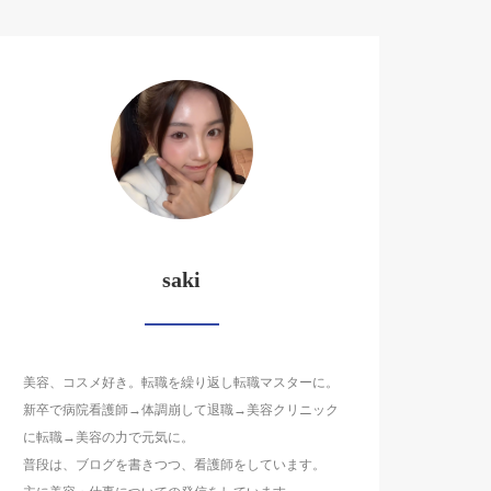
saki
美容、コスメ好き。転職を繰り返し転職マスターに。
新卒で病院看護師→体調崩して退職→美容クリニック
に転職→美容の力で元気に。
普段は、ブログを書きつつ、看護師をしています。