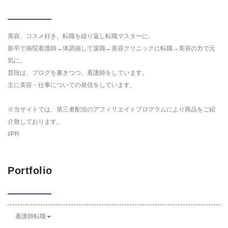
美容、コスメ好き。転職を繰り返し転職マスターに。
新卒で病院看護師→体調崩して退職→美容クリニックに転職→美容の力で元
気に。
普段は、ブログを書きつつ、看護師をしています。
主に美容・仕事についての発信をしています。
※当サイトでは、第三者配信のアフィリエイトプログラムにより商品をご紹
介致しております。
♯PR
Portfolio
看護師転職