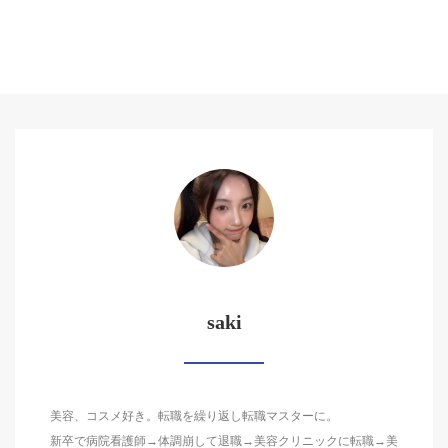
saki
美容、コスメ好き。転職を繰り返し転職マスターに。
新卒で病院看護師→体調崩して退職→美容クリニックに転職→美