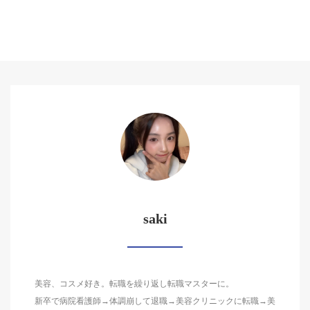
saki
美容、コスメ好き。転職を繰り返し転職マスターに。
新卒で病院看護師→体調崩して退職→美容クリニックに転職→美