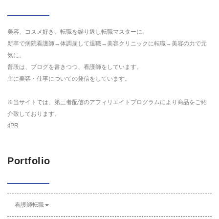
美容、コスメ好き。転職を繰り返し転職マスターに。
新卒で病院看護師→体調崩して退職→美容クリニックに転職→美容の力で元
気に。
普段は、ブログを書きつつ、看護師をしています。
主に美容・仕事についての発信をしています。
※当サイトでは、第三者配信のアフィリエイトプログラムにより商品をご紹
介致しております。
♯PR
Portfolio
看護師転職