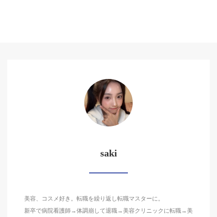
saki
美容、コスメ好き。転職を繰り返し転職マスターに。
新卒で病院看護師→体調崩して退職→美容クリニックに転職→美