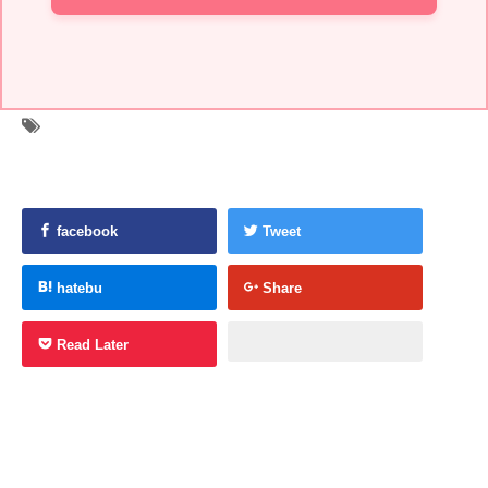
facebook
Tweet
hatebu
Share
Read Later