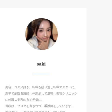
saki
美容、コスメ好き。転職を繰り返し転職マスターに。
新卒で病院看護師→体調崩して退職→美容クリニック
に転職→美容の力で元気に。
普段は、ブログを書きつつ、看護師をしています。