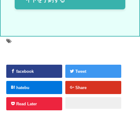
イトを予約する
facebook
Tweet
hatebu
Share
Read Later