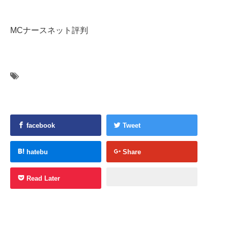
MCナースネット評判
facebook
Tweet
hatebu
Share
Read Later