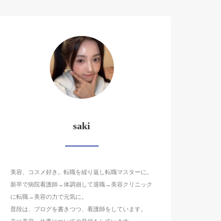
saki
美容、コスメ好き。転職を繰り返し転職マスターに。
新卒で病院看護師→体調崩して退職→美容クリニック
に転職→美容の力で元気に。
普段は、ブログを書きつつ、看護師をしています。