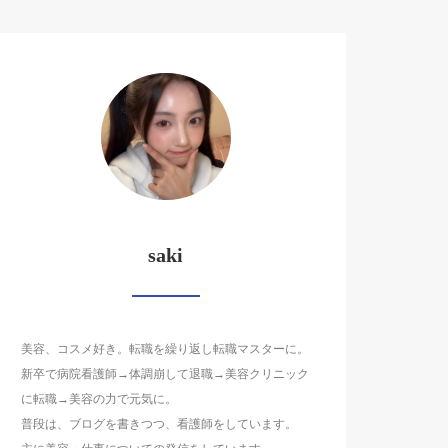
saki
美容、コスメ好き。転職を繰り返し転職マスターに。
新卒で病院看護師→体調崩して退職→美容クリニック
に転職→美容の力で元気に。
普段は、ブログを書きつつ、看護師をしています。