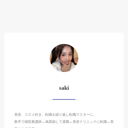
saki
美容、コスメ好き。転職を繰り返し転職マスターに。
新卒で病院看護師→体調崩して退職→美容クリニックに転職→美