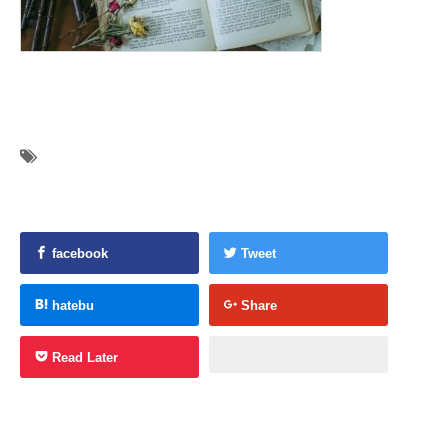
facebook
Tweet
hatebu
Share
Read Later