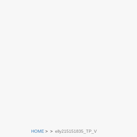
HOME
>
>
elly215151835_TP_V