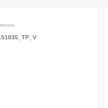
2021/11/01
5151835_TP_V