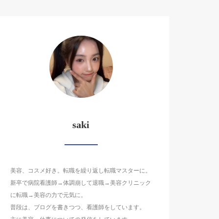
saki
美容、コスメ好き。転職を繰り返し転職マスターに。
新卒で病院看護師→体調崩して退職→美容クリニック
に転職→美容の力で元気に。
普段は、ブログを書きつつ、看護師をしています。