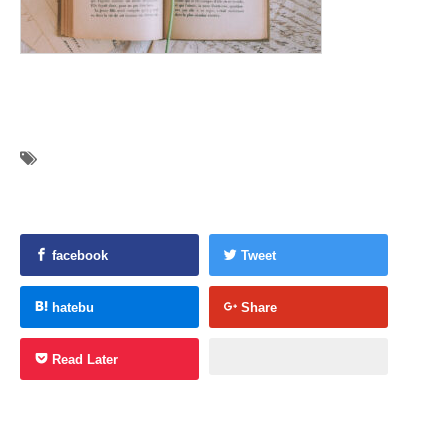
facebook
Tweet
hatebu
Share
Read Later