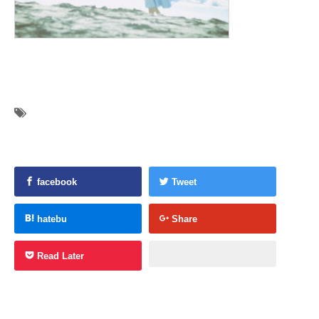
facebook
Tweet
hatebu
Share
Read Later