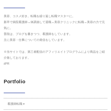
美容、コスメ好き。転職を繰り返し転職マスターに。
新卒で病院看護師→体調崩して退職→美容クリニックに転職→美容の力で元
気に。
普段は、ブログを書きつつ、看護師をしています。
主に美容・仕事についての発信をしています。
※当サイトでは、第三者配信のアフィリエイトプログラムにより商品をご紹
介致しております。
♯PR
Portfolio
看護師転職