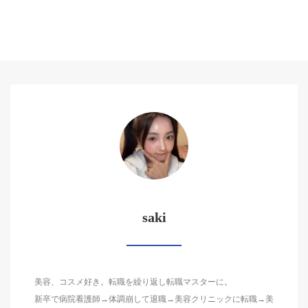
saki
美容、コスメ好き。転職を繰り返し転職マスターに。
新卒で病院看護師→体調崩して退職→美容クリニックに転職→美