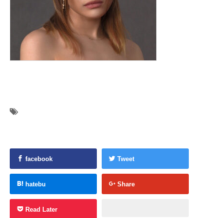
facebook
Tweet
hatebu
Share
Read Later