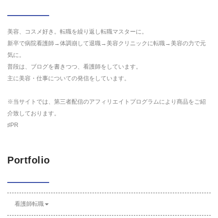
美容、コスメ好き。転職を繰り返し転職マスターに。
新卒で病院看護師→体調崩して退職→美容クリニックに転職→美容の力で元
気に。
普段は、ブログを書きつつ、看護師をしています。
主に美容・仕事についての発信をしています。
※当サイトでは、第三者配信のアフィリエイトプログラムにより商品をご紹
介致しております。
♯PR
Portfolio
看護師転職