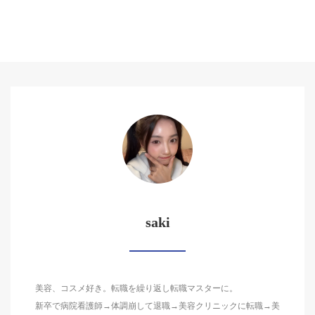
saki
美容、コスメ好き。転職を繰り返し転職マスターに。
新卒で病院看護師→体調崩して退職→美容クリニックに転職→美