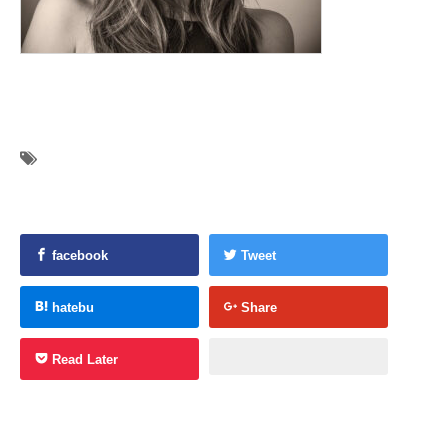
facebook
Tweet
hatebu
Share
Read Later