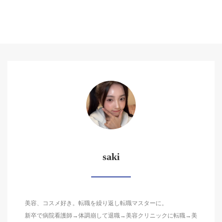
saki
美容、コスメ好き。転職を繰り返し転職マスターに。
新卒で病院看護師→体調崩して退職→美容クリニックに転職→美