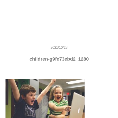
2021/10/28
children-g9fe73ebd2_1280