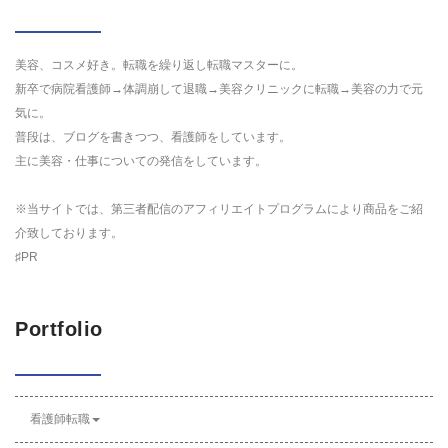
美容、コスメ好き。転職を繰り返し転職マスターに。
新卒で病院看護師→体調崩して退職→美容クリニックに転職→美容の力で元
気に。
普段は、ブログを書きつつ、看護師をしています。
主に美容・仕事についての発信をしています。
※当サイトでは、第三者配信のアフィリエイトプログラムにより商品をご紹
介致しております。
♯PR
Portfolio
看護師転職