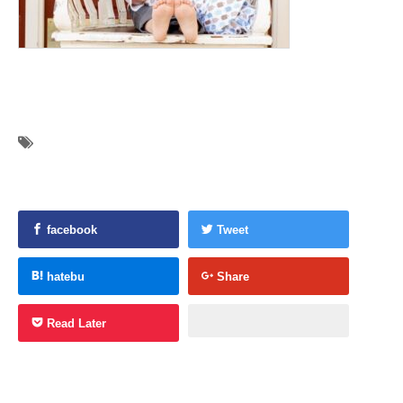
facebook
Tweet
hatebu
Share
Read Later