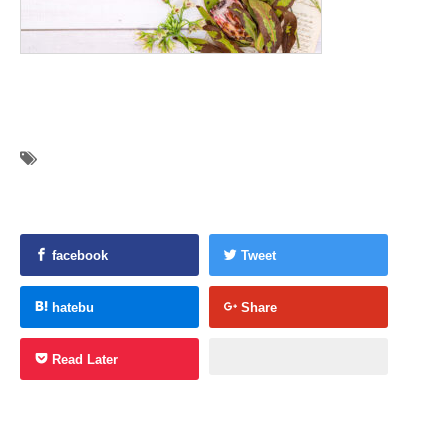
facebook
Tweet
hatebu
Share
Read Later