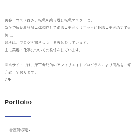
美容、コスメ好き。転職を繰り返し転職マスターに。
新卒で病院看護師→体調崩して退職→美容クリニックに転職→美容の力で元
気に。
普段は、ブログを書きつつ、看護師をしています。
主に美容・仕事についての発信をしています。
※当サイトでは、第三者配信のアフィリエイトプログラムにより商品をご紹
介致しております。
♯PR
Portfolio
看護師転職