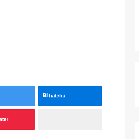
hatebu
ater