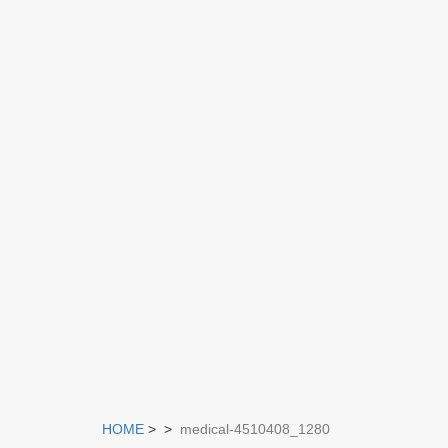
HOME
>
>
medical-4510408_1280