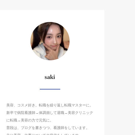
saki
美容、コスメ好き。転職を繰り返し転職マスターに。
新卒で病院看護師→体調崩して退職→美容クリニック
に転職→美容の力で元気に。
普段は、ブログを書きつつ、看護師をしています。