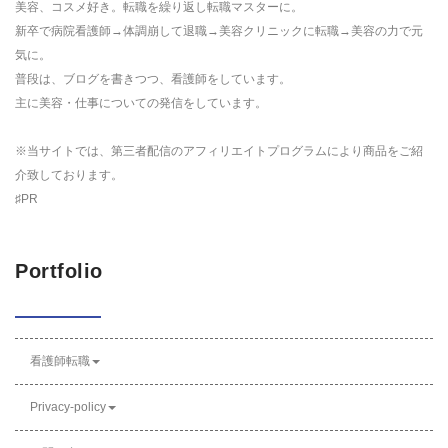
美容、コスメ好き。転職を繰り返し転職マスターに。
新卒で病院看護師→体調崩して退職→美容クリニックに転職→美容の力で元
気に。
普段は、ブログを書きつつ、看護師をしています。
主に美容・仕事についての発信をしています。
※当サイトでは、第三者配信のアフィリエイトプログラムにより商品をご紹
介致しております。
♯PR
Portfolio
看護師転職
Privacy-policy