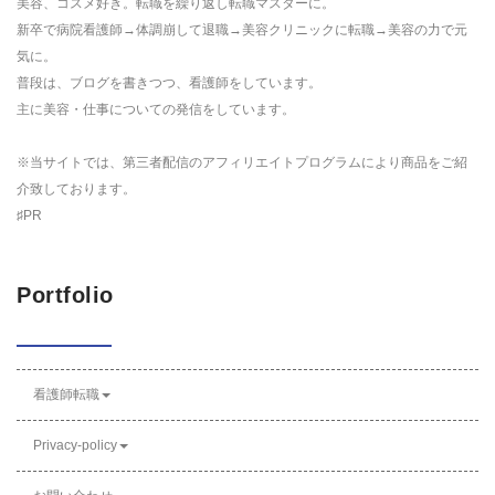
美容、コスメ好き。転職を繰り返し転職マスターに。
新卒で病院看護師→体調崩して退職→美容クリニックに転職→美容の力で元
気に。
普段は、ブログを書きつつ、看護師をしています。
主に美容・仕事についての発信をしています。
※当サイトでは、第三者配信のアフィリエイトプログラムにより商品をご紹
介致しております。
♯PR
Portfolio
看護師転職
Privacy-policy