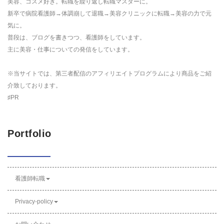
美容、コスメ好き。転職を繰り返し転職マスターに。
新卒で病院看護師→体調崩して退職→美容クリニックに転職→美容の力で元
気に。
普段は、ブログを書きつつ、看護師をしています。
主に美容・仕事についての発信をしています。
※当サイトでは、第三者配信のアフィリエイトプログラムにより商品をご紹
介致しております。
♯PR
Portfolio
看護師転職
Privacy-policy