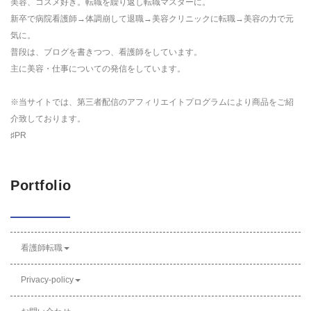
美容、コスメ好き。転職を繰り返し転職マスターに。
新卒で病院看護師→体調崩して退職→美容クリニックに転職→美容の力で元
気に。
普段は、ブログを書きつつ、看護師をしています。
主に美容・仕事についての発信をしています。
※当サイトでは、第三者配信のアフィリエイトプログラムにより商品をご紹
介致しております。
♯PR
Portfolio
看護師転職
Privacy-policy