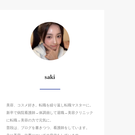
saki
美容、コスメ好き。転職を繰り返し転職マスターに。
新卒で病院看護師→体調崩して退職→美容クリニック
に転職→美容の力で元気に。
普段は、ブログを書きつつ、看護師をしています。