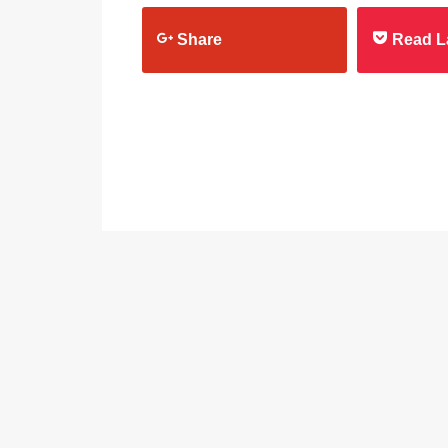
Share
Read L