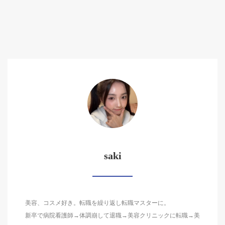
saki
美容、コスメ好き。転職を繰り返し転職マスターに。
新卒で病院看護師→体調崩して退職→美容クリニックに転職→美