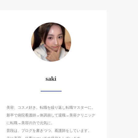
saki
美容、コスメ好き。転職を繰り返し転職マスターに。
新卒で病院看護師→体調崩して退職→美容クリニック
に転職→美容の力で元気に。
普段は、ブログを書きつつ、看護師をしています。