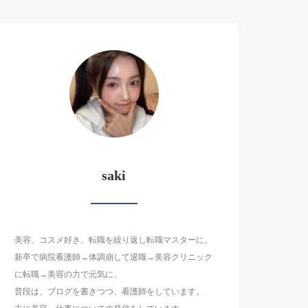
saki
美容、コスメ好き。転職を繰り返し転職マスターに。
新卒で病院看護師→体調崩して退職→美容クリニック
に転職→美容の力で元気に。
普段は、ブログを書きつつ、看護師をしています。