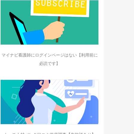
マイナビ看護師にログインページはない【利用前に
必読です】